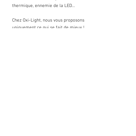
thermique, ennemie de la LED…
Chez Oxi-Light, nous vous proposons
uniquement ce qui se fait de mieux !
- Usage réservé à la compétition,
interdit sur la voie publique.
- Vendu sans la coque de phare
Specifications:
Lumens :
4900 par 4 LED
Couleur
: 5000 K (couleur naturelle),
Watts/Ampères :
40W / 3,4 A
Poids :
510 grammes
Durée de vie des LEDs :
49,930
Heures
Lentille :
Polycarbonate